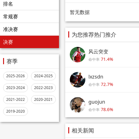
排名
暂无数据
常规赛
准决赛
为您推荐热门推介
决赛
风云突变
71.4%
命中率
赛季
2025-2026
2024-2025
lxzsdn
72.7%
命中率
2023-2024
2022-2023
2021-2022
2020-2021
guojun
78.6%
命中率
2019-2020
相关新闻