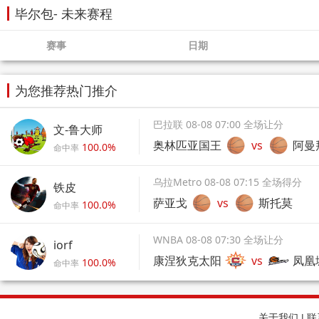
毕尔包- 未来赛程
赛事
日期
为您推荐热门推介
巴拉联 08-08 07:00 全场让分
文-鲁大师
奥林匹亚国王
vs
阿曼
100.0%
命中率
乌拉Metro 08-08 07:15 全场得分
铁皮
萨亚戈
vs
斯托莫
100.0%
命中率
WNBA 08-08 07:30 全场让分
iorf
康涅狄克太阳
vs
凤凰
100.0%
命中率
关于我们
|
联