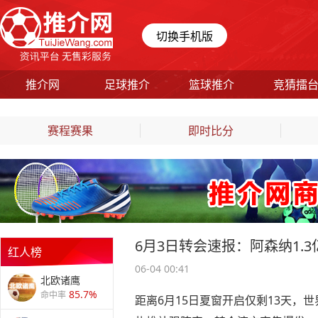
切换手机版
推介网
足球推介
篮球推介
竞猜擂
赛程赛果
即时比分
6月3日转会速报：阿森纳1.
红人榜
06-04 00:41
北欧诸鹰
85.7%
命中率
距离6月15日夏窗开启仅剩13天