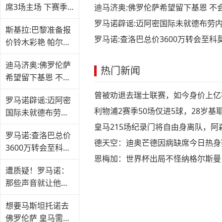
席3场主场 下赛季
迪马济奥:佛罗伦萨希望留下基恩 不
将无权续订
罗马诺辟谣:迈阿密国际未就德布劳
斯基拉:巴黎准备报
罗马诺:查洛巴总价3600万转会至科
价铃木彩艳 帕尔马
要价4000万
迪马济奥:佛罗伦萨
热门新闻
希望留下基恩 不会
轻易放人
曾被劝退去瑞士联赛，如今身价上亿
罗马诺辟谣:迈阿密
利物浦2赛季50场仅进5球，28岁
国际未就德布劳内
进行谈判
皇马215场纪录门将自由身离队，
罗马诺:查洛巴总价
德天空：迪奥芒德因病缺席今日热身
3600万转会至科莫
恩梅加：世界杯出局不怪纳格尔斯曼
交易已敲定
遭质疑！罗马诺：
那些声音就让他们
去说吧
想要马斯坦托诺去
佛罗伦萨 皇马需承