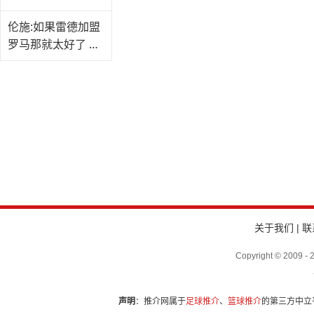
担一部分薪资
伦施:如果雷德加盟
罗马那就太好了 我
会帮助他的
关于我们
|
联
Copyright © 2009
声明
：推介网属于
足球推介
、
篮球推介
的第三方中立