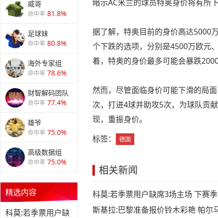
暗示AC米兰的球员特奥身价将有所
威哥
81.8%
命中率
据了解，特奥目前的身价高达500
足球妹
80.8%
命中率
个下跌的选项，分别是4500万欧元、
着，特奥的身价最多可能会暴跌20
海外专家组
78.6%
命中率
然而，尽管面临身价可能下滑的局面
财智解码团队
77.4%
命中率
次，打进4球并助攻5次，为球队贡
现，重振身价。
雄爷
75.0%
命中率
标签：
德国
高级数据组
75.0%
命中率
相关新闻
精选内容
科莫:若季票用户缺席3场主场 下赛
斯基拉:巴黎准备报价铃木彩艳 帕尔马
科莫:若季票用户缺