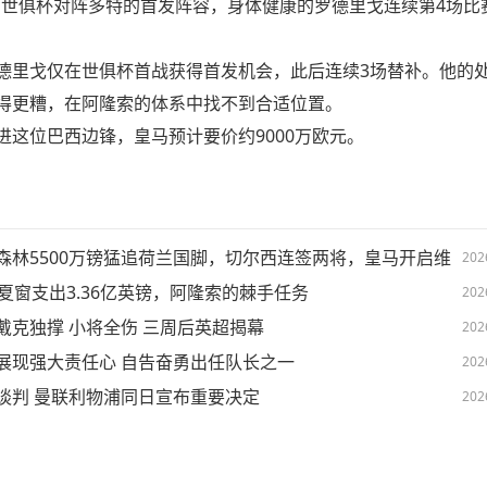
布了世俱杯对阵多特的首发阵容，身体健康的罗德里戈连续第4场比
德里戈仅在世俱杯首战获得首发机会，此后连续3场替补。他的
得更糟，在阿隆索的体系中找不到合适位置。
进这位巴西边锋，皇马预计要价约9000万欧元。
森林5500万镑猛追荷兰国脚，切尔西连签两将，皇马开启维
202
夏窗支出3.36亿英镑，阿隆索的棘手任务
202
戴克独撑 小将全伤 三周后英超揭幕
202
展现强大责任心 自告奋勇出任队长之一
202
谈判 曼联利物浦同日宣布重要决定
202