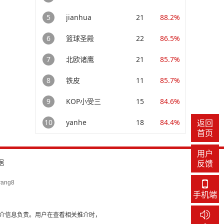
5
jianhua
21
88.2%
6
篮球圣殿
22
86.5%
7
北欧诸鹰
21
85.7%
8
铁皮
11
85.7%
9
KOP小受三
15
84.6%
10
yanhe
18
84.4%
返回
首页
用户
反馈
据
ewang8
手机端
介信息负责。用户在查看相关推介时，