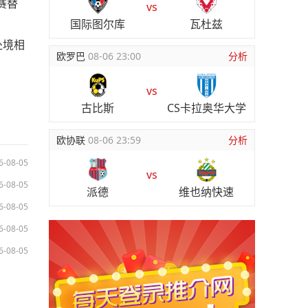
赛替
vs
国际图尔库
瓦杜兹
处境相
欧罗巴
08-06 23:00
分析
vs
古比斯
CS卡拉奥华大学
欧协联
08-06 23:59
分析
6-08-05
vs
6-08-05
派德
维也纳快速
6-08-05
6-08-05
6-08-05