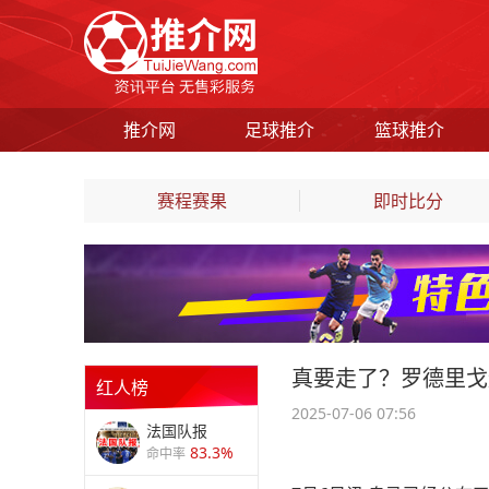
推介网
足球推介
篮球推介
赛程赛果
即时比分
真要走了？罗德里戈
红人榜
2025-07-06 07:56
法国队报
83.3%
命中率