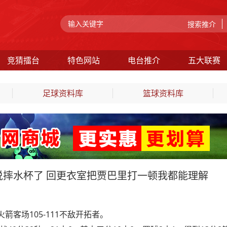
竞猜擂台
特色网站
电台推介
五大联赛
足球资料库
篮球资料库
说摔水杯了 回更衣室把贾巴里打一顿我都能理解
火箭客场105-111不敌开拓者。