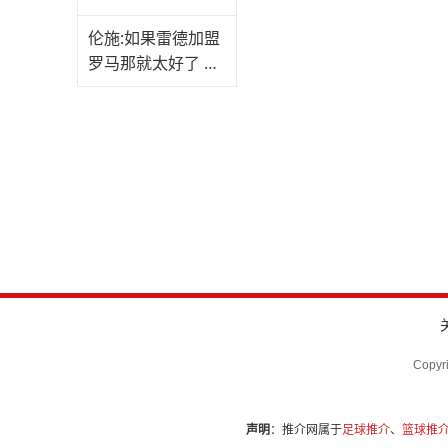
担一部分薪资
伦施:如果雷德加盟
罗马那就太好了 我
会帮助他的
Copyr
声明
：推介网属于
足球推介
、
篮球推