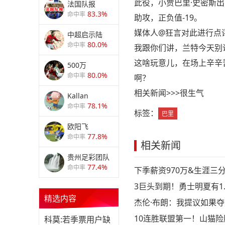
此役，小贾巴里·史密斯出战
法国队报
83.3%
命中率
助攻，正负值-19。
媒体人@狂言对此进行点
中超启示陆
80.0%
命中率
我跟你们讲，兰特今天别
这啥玩意儿，在场上辛辛
500万
80.0%
命中率
啊？ ​​​
相关新闻>>>很生气
Kallan
78.1%
命中率
标签：
巴里
欧阳飞
77.8%
命中率
相关新闻
贵州足彩团队
77.4%
命中率
下季薪资970万&生涯三
3巨头到期！勇士明夏有1.2
精选内容
杰伦·布朗：我提议如果
10连胜联盟第一！山猫险
科莫:若季票用户缺