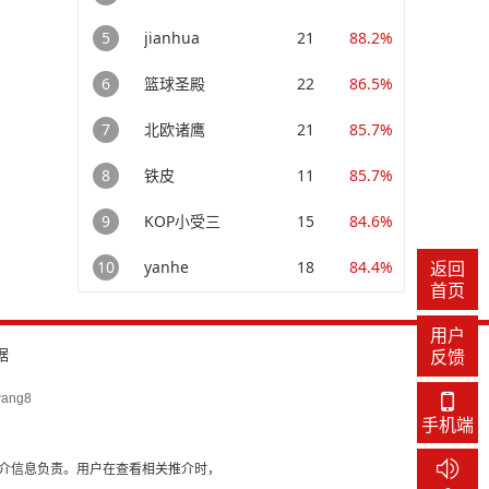
5
jianhua
21
88.2%
6
篮球圣殿
22
86.5%
7
北欧诸鹰
21
85.7%
8
铁皮
11
85.7%
9
KOP小受三
15
84.6%
10
yanhe
18
84.4%
返回
首页
用户
反馈
据
ewang8
手机端
介信息负责。用户在查看相关推介时，