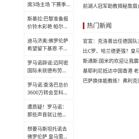
席3场主场 下赛季
前湖人冠军助教揭秘詹眉
将无权续订
斯基拉:巴黎准备报
热门新闻
价铃木彩艳 帕尔马
要价4000万
迪马济奥:佛罗伦萨
官宣：克洛普出任德国队
希望留下基恩 不会
比C罗、哈兰德更强？皇
轻易放人
斯通斯:国米的欢迎让我震
罗马诺辟谣:迈阿密
国际未就德布劳内
基耶利尼抵达中国香港 
进行谈判
巴萨换体能教练！弗利克
罗马诺:查洛巴总价
3600万转会至科莫
交易已敲定
遭质疑！罗马诺：
那些声音就让他们
去说吧
想要马斯坦托诺去
佛罗伦萨 皇马需承