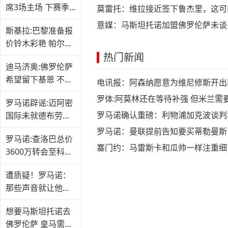
席3场主场 下赛季
莫雷托：维拉接近签下鲁杰里，这可
将无权续订
意媒：马斯坦托诺加盟佛罗伦萨未谈
斯基拉:巴黎准备报
价铃木彩艳 帕尔马
要价4000万
热门新闻
迪马济奥:佛罗伦萨
希望留下基恩 不会
电讯报：阿森纳愿意为维尼修斯开出
轻易放人
罗体:阿莫林还在等待补强 但米兰需
罗马诺辟谣:迈阿密
罗马诺确认重磅：利物浦加克波谈判
国际未就德布劳内
进行谈判
罗马诺：曼联提前告知要买蒂勒曼斯
罗马诺:查洛巴总价
塞门约：马雷斯卡和瓜帅一样注重细
3600万转会至科莫
交易已敲定
遭质疑！罗马诺：
那些声音就让他们
去说吧
想要马斯坦托诺去
佛罗伦萨 皇马需承