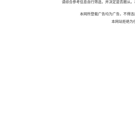
请综合参考信息自行筛选，并决定是否跟从。
本网所登载广告均为广告，不得违
本网站拒绝为