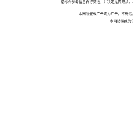
请综合参考信息自行筛选，并决定是否跟从。
本网所登载广告均为广告，不得违
本网站拒绝为