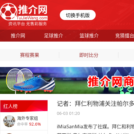
切换手机版
推介网
足球推介
篮球推介
竞猜擂
赛程赛果
即时比分
记者：拜仁利物浦关注帕尔多
红人榜
06-03 01:20
海外专家组
92.6%
命中率
iMiaSanMia发布了社媒。拜