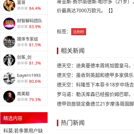
蒂亚斯-费尔南德斯-帕尔多（21
富哥
84.4%
命中率
价最高达7000万欧元。【】
财智解码团队
83.9%
命中率
标签：
比利时
媒体专家组
81.5%
命中率
相关新闻
剑客_剑
81.3%
命中率
德天空：迪奥曼德本周将加盟皇马，
德天空：虽收到英超和德甲多家俱乐
bayern1993
80.6%
命中率
德天空：科隆签下本菲卡18岁中场吉
南美聪
罗马诺：勒沃库森已经报价姆巴耶，
79.3%
命中率
德甲劲旅锁定桑德兰21岁摩洛哥国脚
精选内容
热门新闻
科莫:若季票用户缺