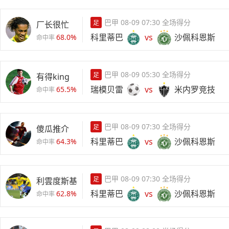
巴甲 08-09 07:30 全场得分
足
厂长很忙
科里蒂巴
vs
沙佩科恩斯
68.0%
命中率
巴甲 08-09 05:30 全场得分
足
有得king
瑞模贝雷
vs
米内罗竞技
65.5%
命中率
巴甲 08-09 07:30 全场得分
足
傻瓜推介
科里蒂巴
vs
沙佩科恩斯
64.3%
命中率
巴甲 08-09 07:30 全场得分
足
利雲度斯基
科里蒂巴
vs
沙佩科恩斯
62.8%
命中率