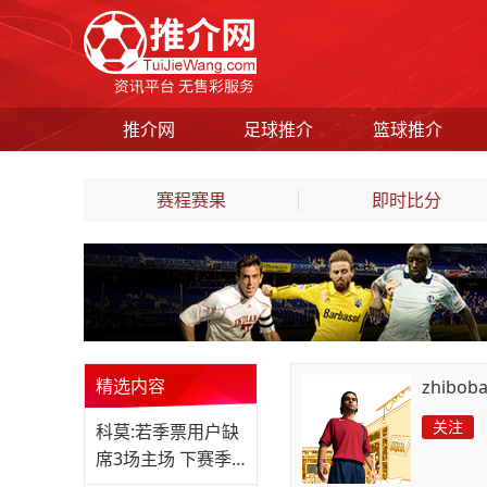
推介网
足球推介
篮球推介
赛程赛果
即时比分
精选内容
zhiboba
关注
科莫:若季票用户缺
席3场主场 下赛季
将无权续订