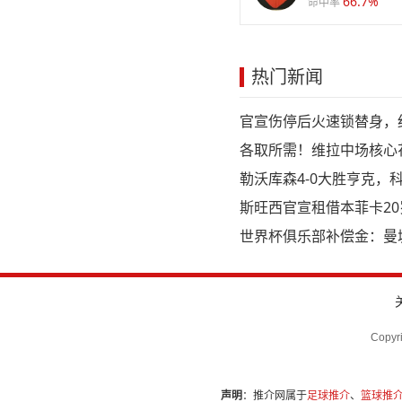
66.7%
命中率
热门新闻
官宣伤停后火速锁替身，
各取所需！维拉中场核心
勒沃库森4-0大胜亨克，
斯旺西官宣租借本菲卡2
世界杯俱乐部补偿金：曼
Copyr
声明
：推介网属于
足球推介
、
篮球推