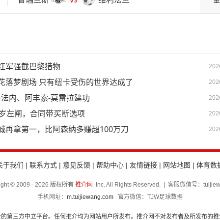
红军强截巴黎猎物
202
花落梦剧场 只有纽卡受伤的世界达成了
202
科法内、阿丰索-莫雷拉建功
202
0岁左闸，合同带买断选项
202
城再拿第一，比阿森纳多赚超100万刀
202
关于我们
|
联系方式
|
意见反馈
|
帮助中心
|
友情链接
|
网站地图
|
体育数
ight © 2009 - 2026 版权所有
推介网
Inc. All Rights Reserved. | 客服微信号：tuiji
手机网址：
m.tuijiewang.com
官方微信：TJW足球数据
介
的第三方中立平台。任何推介均为网站用户所发布。推介网不对发布者及所发布的推