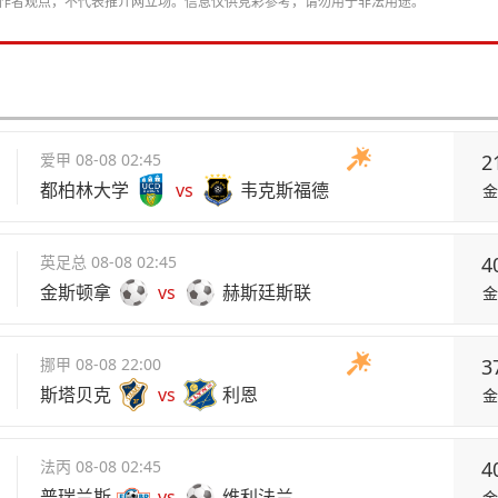
作者观点，不代表推介网立场。信息仅供竞彩参考，请勿用于非法用途。
爱甲 08-08 02:45
2
都柏林大学
vs
韦克斯福德
金
英足总 08-08 02:45
4
金斯顿拿
vs
赫斯廷斯联
金
挪甲 08-08 22:00
3
斯塔贝克
vs
利恩
金
法丙 08-08 02:45
4
普瑞兰斯
vs
维利法兰
金