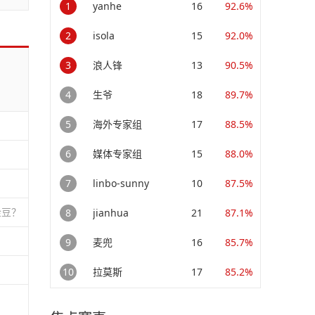
1
yanhe
16
92.6%
2
isola
15
92.0%
3
浪人锋
13
90.5%
4
生爷
18
89.7%
5
海外专家组
17
88.5%
6
媒体专家组
15
88.0%
7
linbo-sunny
10
87.5%
金豆？
8
jianhua
21
87.1%
9
麦兜
16
85.7%
10
拉莫斯
17
85.2%