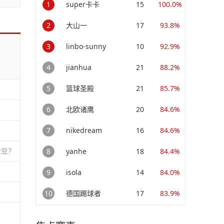
1
super卡卡
15
100.0%
2
大山一
17
93.8%
3
linbo-sunny
10
92.9%
4
jianhua
21
88.2%
5
篮球圣殿
21
85.7%
6
北欧诸鹰
20
84.6%
7
nikedream
16
84.6%
金豆？
8
yanhe
18
84.4%
9
isola
14
84.0%
10
德国踢球者
17
83.9%