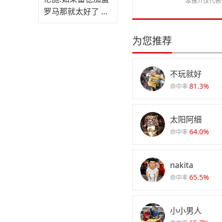
本推介仅代表
罗马那就太好了 我
会帮助他的
为您推荐
不玩就好
81.3%
命中率
太阳阿细
64.0%
命中率
nakita
65.5%
命中率
小小男人