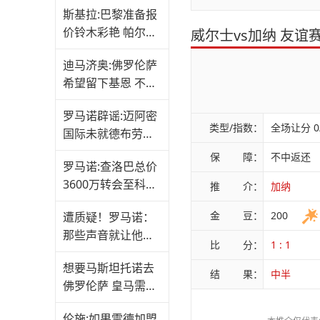
斯基拉:巴黎准备报
价铃木彩艳 帕尔马
威尔士vs加纳 友谊
要价4000万
迪马济奥:佛罗伦萨
希望留下基恩 不会
轻易放人
罗马诺辟谣:迈阿密
类型/指数：
全场让分 0/
国际未就德布劳内
进行谈判
保 障：
不中返还
罗马诺:查洛巴总价
3600万转会至科莫
推 介：
加纳
交易已敲定
金 豆：
200
遭质疑！罗马诺：
那些声音就让他们
比 分：
1 : 1
去说吧
想要马斯坦托诺去
结 果：
中半
佛罗伦萨 皇马需承
担一部分薪资
伦施:如果雷德加盟