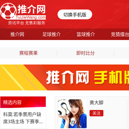
切换手机版
推介网
足球推介
篮球推介
竞猜擂
赛程赛果
即时比分
精选内容
黄大脚
关注
科莫:若季票用户缺
席3场主场 下赛季
将无权续订