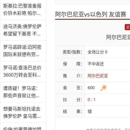
斯基拉:巴黎准备报
价铃木彩艳 帕尔马
阿尔巴尼亚vs以色列 友谊赛
要价4000万
迪马济奥:佛罗伦萨
足
希望留下基恩 不会
阿尔巴尼
轻易放人
罗马诺辟谣:迈阿密
类型/指数：
全场让分 0
国际未就德布劳内
进行谈判
保 障：
不中返还
罗马诺:查洛巴总价
3600万转会至科莫
推 介：
阿尔巴尼亚
交易已敲定
金 豆：
600
遭质疑！罗马诺：
那些声音就让他们
比 分：
0 : 1
去说吧
想要马斯坦托诺去
结 果：
错
佛罗伦萨 皇马需承
担一部分薪资
伦施:如果雷德加盟