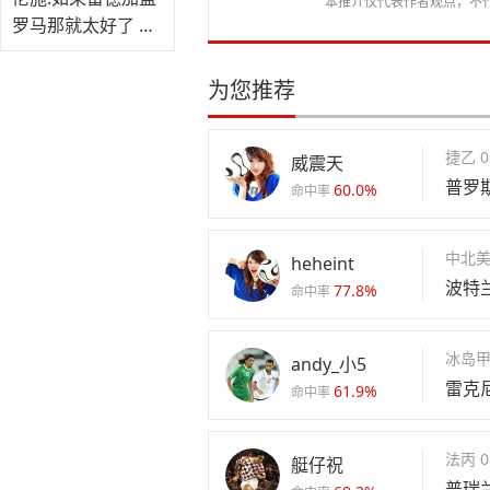
本推介仅代表作者观点，不
罗马那就太好了 我
会帮助他的
为您推荐
捷乙 08
威震天
普罗
60.0%
命中率
中北美及
heheint
波特
77.8%
命中率
冰岛甲 0
andy_小5
雷克
61.9%
命中率
法丙 08
艇仔祝
普瑞