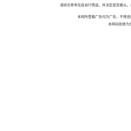
请综合参考信息自行筛选，并决定是否跟从。
本网所登载广告均为广告，不得违
本网站拒绝为