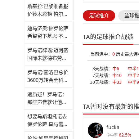
斯基拉:巴黎准备报
价铃木彩艳 帕尔马
足球推介
篮球
要价4000万
迪马济奥:佛罗伦萨
希望留下基恩 不会
TA的足球推介战绩
轻易放人
罗马诺辟谣:迈阿密
当前连中：
0
历史最大连
国际未就德布劳内
进行谈判
3天战绩：
中6
中半1
罗马诺:查洛巴总价
7天战绩：
中10
中半2
3600万转会至科莫
30天战绩：
中33
中半9
交易已敲定
遭质疑！罗马诺：
那些声音就让他们
TA暂时没有最新的
去说吧
想要马斯坦托诺去
佛罗伦萨 皇马需承
fucka
担一部分薪资
62.5%
命中率
伦施:如果雷德加盟