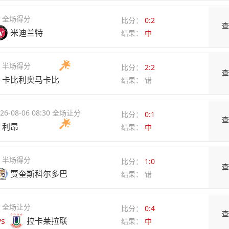
45 全场得分
比分：
0:2
查
米迪兰特
结果：
中
00 半场得分
比分：
2:2
查
卡比利奥马卡比
结果：
错
08-06 08:30 全场让分
比分：
0:1
查
利昂
结果：
中
15 半场得分
比分：
1:0
查
贾奎斯科尔多巴
结果：
错
00 全场让分
比分：
0:4
查
vs
拉卡莱拉联
结果：
中