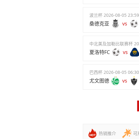
波兰杯 2026-08-05 23:
桑德克亚
vs
中北美及加勒比联赛杯 2026-
夏洛特FC
vs
巴西杯 2026-08-05 06:
尤文图德
vs
热销推介
可