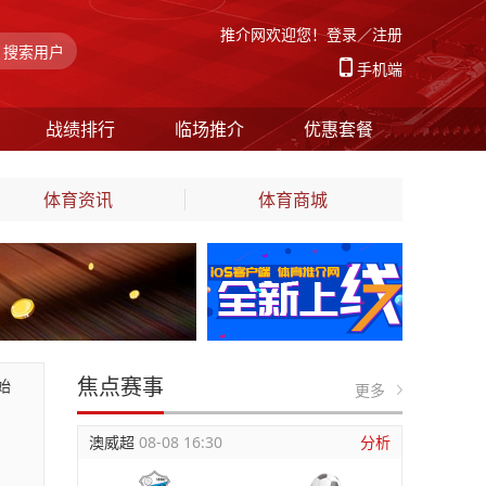
推介网欢迎您！
登录
／
注册
手机端
战绩排行
临场推介
优惠套餐
体育资讯
体育商城
焦点赛事
始
更多
澳威超
08-08 16:30
分析