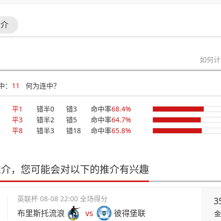
推介
如何计
中：
11
何为连中？
平1
错半0
错3
命中率
68.4%
平3
错半2
错5
命中率
64.7%
平8
错半3
错18
命中率
65.8%
推介，您可能会对以下的推介有兴趣
英联杯 08-08 22:00 全场得分
3
布里斯托流浪
vs
彼得堡联
金