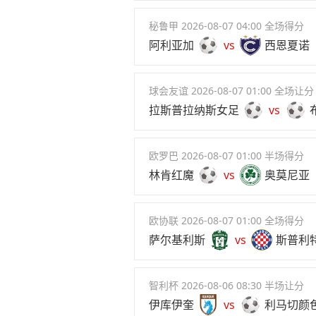
秘鲁甲 2026-08-07 04:00 全场得分
阿利亚加
vs
西恩夏诺
球会友谊 2026-08-07 01:00 全场让分
拉斯普拉纳斯女足
vs
欧罗巴 2026-08-07 01:00 半场得分
林肯红魔
vs
奥莫尼亚
欧协联 2026-08-07 01:00 全场得分
萨尔基利斯
vs
斯普利
智利杯 2026-08-06 08:30 半场让分
伊库伊奎
vs
利马切颜