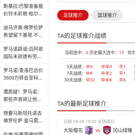
斯基拉:巴黎准备报
价铃木彩艳 帕尔马
足球推介
篮球推介
要价4000万
迪马济奥:佛罗伦萨
希望留下基恩 不会
TA的足球推介战绩
轻易放人
罗马诺辟谣:迈阿密
当前连中：
0
历史最大连中：
13
何
国际未就德布劳内
进行谈判
3天战绩：
中3
中半0
平1
罗马诺:查洛巴总价
7天战绩：
中6
中半2
平1
3600万转会至科莫
30天战绩：
中32
中半8
平8
交易已敲定
遭质疑！罗马诺：
那些声音就让他们
TA的最新足球推介
去说吧
想要马斯坦托诺去
佛罗伦萨 皇马需承
日联 08-08 18:00 全场得分
担一部分薪资
大阪樱花
vs
冈山绿雉
伦施:如果雷德加盟