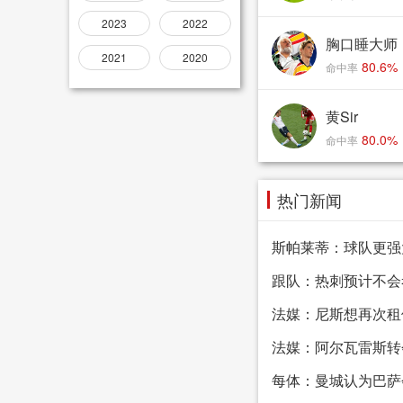
2023
2022
胸口睡大师
2021
2020
80.6%
命中率
黄Sir
80.0%
命中率
热门新闻
斯帕莱蒂：球队更强
跟队：热刺预计不会
法媒：尼斯想再次租
法媒：阿尔瓦雷斯转
每体：曼城认为巴萨