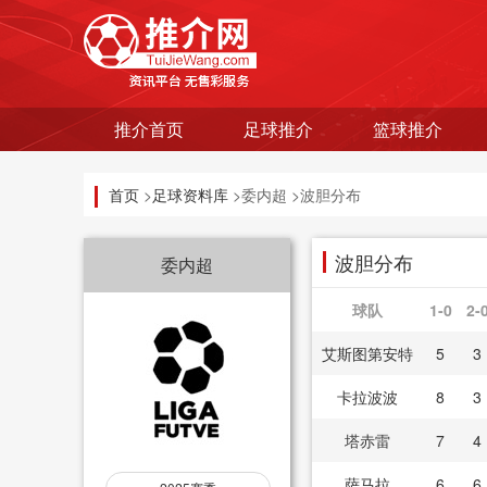
推介首页
足球推介
篮球推介
首页
>
足球资料库
>委内超 >波胆分布
波胆分布
委内超
球队
1-0
2-
艾斯图第安特
5
3
卡拉波波
8
3
塔赤雷
7
4
萨马拉
6
6