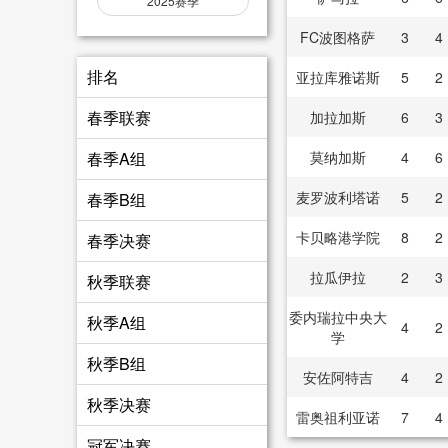
2025赛季
FC波图格萨
3
4
排名
亚拉库雅诺斯
5
2
春季联赛
加拉加斯
6
3
春季A组
莫纳加斯
4
6
麦罗波利塔诺
5
2
春季B组
卡贝略港学院
8
2
春季决赛
拉瓜伊拉
2
3
秋季联赛
委内瑞拉中央大
秋季A组
4
2
学
秋季B组
安佐阿特吉
4
2
秋季决赛
雷奥祖利亚诺
7
4
冠军决赛