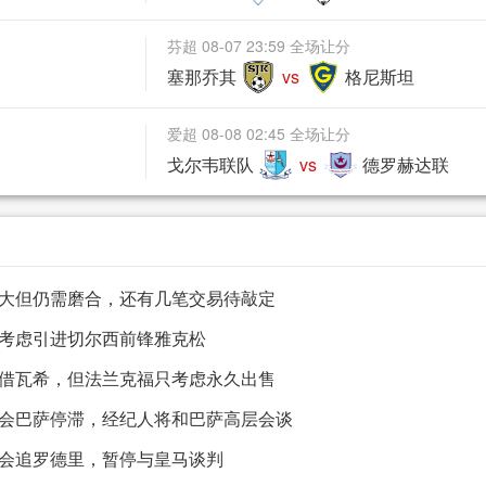
芬超 08-07 23:59 全场让分
塞那乔其
vs
格尼斯坦
爱超 08-08 02:45 全场让分
戈尔韦联队
vs
德罗赫达联
大但仍需磨合，还有几笔交易待敲定
考虑引进切尔西前锋雅克松
借瓦希，但法兰克福只考虑永久出售
会巴萨停滞，经纪人将和巴萨高层会谈
会追罗德里，暂停与皇马谈判