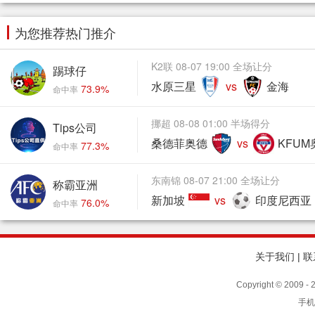
为您推荐热门推介
K2联 08-07 19:00 全场让分
踢球仔
水原三星
vs
金海
73.9%
命中率
挪超 08-08 01:00 半场得分
Tips公司
桑德菲奥德
vs
KFUM
77.3%
命中率
东南锦 08-07 21:00 全场让分
称霸亚洲
新加坡
vs
印度尼西亚
76.0%
命中率
关于我们
|
联
Copyright © 2009
手机