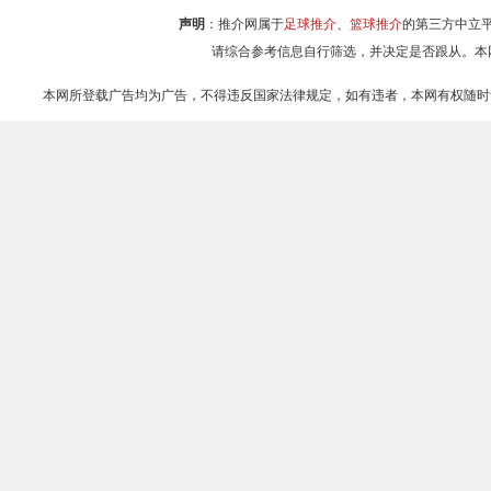
声明
：推介网属于
足球推介
、
篮球推介
的第三方中立
请综合参考信息自行筛选，并决定是否跟从。本
本网所登载广告均为广告，不得违反国家法律规定，如有违者，本网有权随时