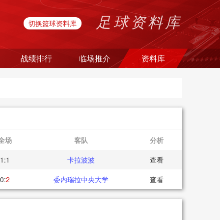
足球资料库
切换篮球资料库
战绩排行
临场推介
资料库
全场
客队
分析
1:1
卡拉波波
查看
0:
2
委内瑞拉中央大学
查看