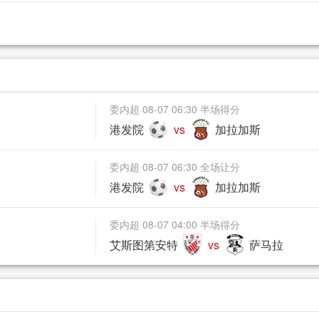
委内超 08-07 06:30 半场得分
港发院
vs
加拉加斯
委内超 08-07 06:30 全场让分
港发院
vs
加拉加斯
委内超 08-07 04:00 半场得分
艾斯图第安特
vs
萨马拉