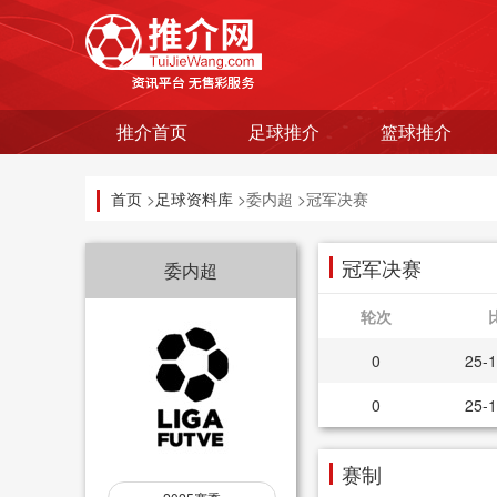
推介首页
足球推介
篮球推介
首页
>
足球资料库
>委内超 >冠军决赛
冠军决赛
委内超
轮次
0
25-1
0
25-1
赛制