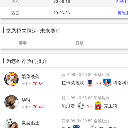
西乙
20-06-18
巴列卡
西乙
20-06-26
奥维
富恩拉夫拉达- 未来赛程
赛事
日期
为您推荐热门推介
智甲 08-10 05:30 全场让分
繁华淡落
拉卡莱拉联
vs
科洛科
70.8%
命中率
智乙 08-10 03:00 半场得分
华特
流浪者
vs
克里科
70.4%
命中率
芬超 08-09 23:59 全场让分
赢盘贴士