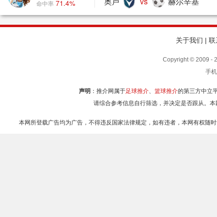
奥卢
vs
赫尔辛基
71.4%
命中率
关于我们
|
联
Copyright © 2009
手机
声明
：推介网属于
足球推介
、
篮球推介
的第三方中立
请综合参考信息自行筛选，并决定是否跟从。本
本网所登载广告均为广告，不得违反国家法律规定，如有违者，本网有权随时