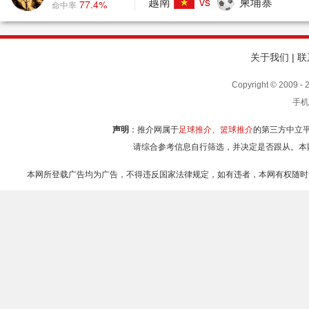
越南
vs
柬埔寨
77.4%
命中率
关于我们
|
联
Copyright © 2009
手机
声明
：推介网属于
足球推介
、
篮球推介
的第三方中立
请综合参考信息自行筛选，并决定是否跟从。本
本网所登载广告均为广告，不得违反国家法律规定，如有违者，本网有权随时