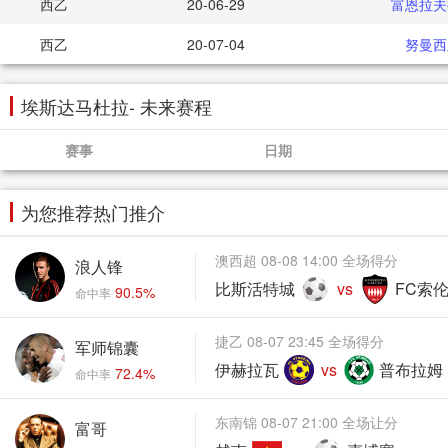
西乙
20-06-29
富恩拉夫
西乙
20-07-04
努曼西
埃斯达马杜拉- 未来赛程
赛事
日期
为您推荐热门推介
澳西超 08-08 14:00 全场得分
浪人锋
比斯活特城
vs
FC索
90.5%
命中率
捷乙 08-07 23:45 全场得分
军师锦囊
伊赫拉瓦
vs
普布拉姆
72.4%
命中率
东南锦 08-07 21:00 全场让分
富哥