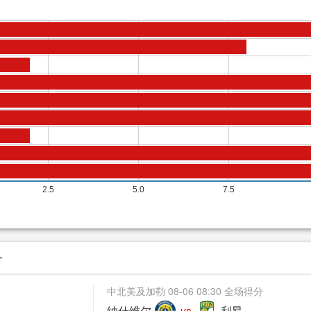
介
中北美及加勒 08-06 08:30 全场得分
纳什维尔
vs
利昂