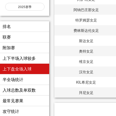
2025赛季
阿纳巴庄那女足
特罗姆瑟女足
排名
费林斯达伦女足
联赛
斯达女足
附加赛
奥特女足
上下半场入球较多
维京女足
上下盘全场入球
汉坎女足
半全场统计
KIL希尼女足
入球总数及单双数
拜尼女足
最常见赛果
攻守统计