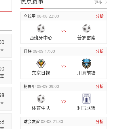
焦点赛事
更多
乌拉甲
08-08 22:00
分析
vs
西班牙中心
普罗雷索
00
豆
日联
08-09 17:00
分析
vs
00
东京日视
川崎前锋
豆
秘鲁甲
08-09 09:00
分析
98
vs
豆
体育生队
利马联盟
68
球会友谊
08-08 21:30
分析
豆