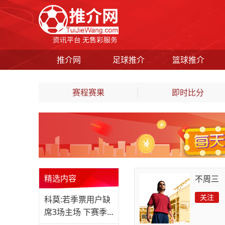
推介网
足球推介
篮球推介
赛程赛果
即时比分
精选内容
不周三
关注
科莫:若季票用户缺
席3场主场 下赛季
将无权续订