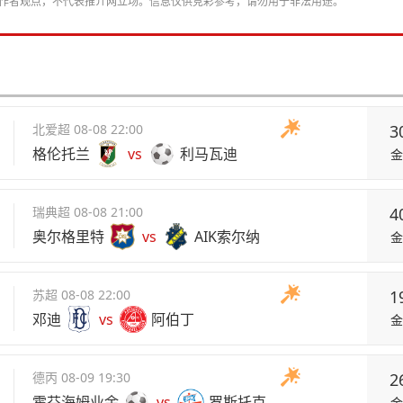
作者观点，不代表推介网立场。信息仅供竞彩参考，请勿用于非法用途。
北爱超 08-08 22:00
3
格伦托兰
vs
利马瓦迪
金
瑞典超 08-08 21:00
4
奥尔格里特
vs
AIK索尔纳
金
苏超 08-08 22:00
1
邓迪
vs
阿伯丁
金
德丙 08-09 19:30
2
霍芬海姆业余
vs
罗斯托克
金