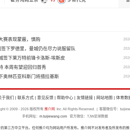
大赛表现蒙蔽，慎购
202
皇马正策划签下罗德里，曼城仍在尽力说服留队
202
城签下莱万特前锋卡洛斯-埃斯皮
202
持 本周有望迎回归首秀
202
下奥林匹亚科斯门将措拉基斯
202
关于我们
|
联系方式
|
意见反馈
|
帮助中心
|
友情链接
|
网站地图
|
体育数
ight © 2009 - 2026 版权所有
推介网
Inc. All Rights Reserved. | 客服微信号：tuiji
手机网址：
m.tuijiewang.com
官方微信：TJW足球数据
介
的第三方中立平台。任何推介均为网站用户所发布。推介网不对发布者及所发布的推