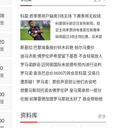
08
科莫:若季票用户缺席3场主场 下赛季将无权续
豆
科莫俱乐部近日发布新规，规
订
定主场季票持有者若在新赛季
缺席超过3场主场比赛，且未提
20
前通知俱乐部并说明正
斯基拉:巴黎准备报价铃木彩艳 帕尔马要价
豆
4000万
迪马济奥:佛罗伦萨希望留下基恩 不会轻易放人
罗马诺辟谣:迈阿密国际未就德布劳内进行谈判
0
罗马诺:查洛巴总价3600万转会至科莫 交易已
豆
敲定
遭质疑！罗马诺：那些声音就让他们去说吧
想要马斯坦托诺去佛罗伦萨 皇马需承担一部分
00
薪资
伦施:如果雷德加盟罗马那就太好了 我会帮助他
豆
的
资料库
更多
00
豆