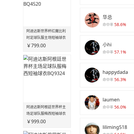
华总
58.6%
命中率
阿迪达斯世界杯红魔比利
时足球队服主场短袖球衣
小hi
正品BQ4520
￥799.00
57.1%
命中率
happydada
56.3%
命中率
laumen
56.0%
阿迪达斯阿根廷世界杯主
命中率
场足球队服梅西短袖球衣
BQ9324
￥999.00
liliming518