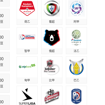
00
豆
荷乙
葡超
阿甲
00
豆
智甲
俄超
法乙
00
豆
00
匈甲
比甲
巴乙
豆
00