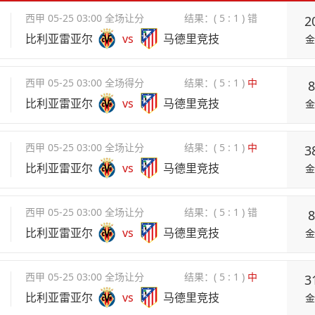
西甲 05-25 03:00 全场让分
结果：( 5 : 1 )
错
2
比利亚雷亚尔
vs
马德里竞技
金
西甲 05-25 03:00 全场得分
结果：( 5 : 1 )
中
8
比利亚雷亚尔
vs
马德里竞技
金
西甲 05-25 03:00 全场让分
结果：( 5 : 1 )
中
3
比利亚雷亚尔
vs
马德里竞技
金
西甲 05-25 03:00 全场让分
结果：( 5 : 1 )
错
8
比利亚雷亚尔
vs
马德里竞技
金
西甲 05-25 03:00 全场让分
结果：( 5 : 1 )
中
3
比利亚雷亚尔
vs
马德里竞技
金