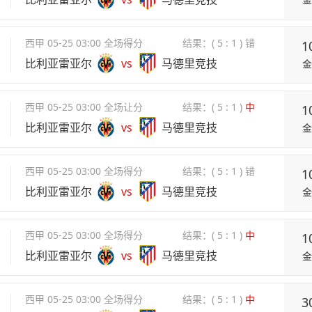
西甲 05-25 03:00 全场得分
结果：( 5 : 1 )
错
1
比利亚雷亚尔
vs
马德里竞技
金
西甲 05-25 03:00 全场让分
结果：( 5 : 1 )
中
1
比利亚雷亚尔
vs
马德里竞技
金
西甲 05-25 03:00 全场得分
结果：( 5 : 1 )
错
1
比利亚雷亚尔
vs
马德里竞技
金
西甲 05-25 03:00 全场得分
结果：( 5 : 1 )
中
1
比利亚雷亚尔
vs
马德里竞技
金
西甲 05-25 03:00 全场得分
结果：( 5 : 1 )
中
3