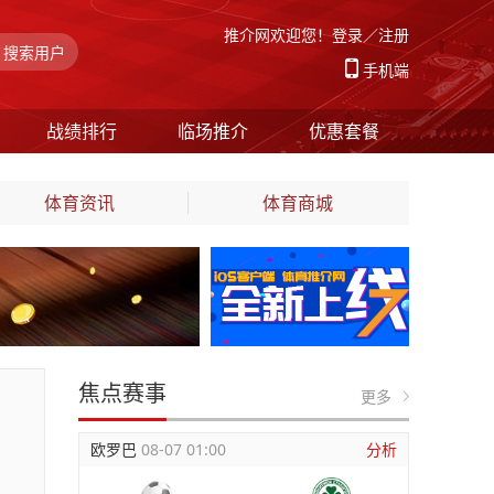
推介网欢迎您！
登录
／
注册
手机端
战绩排行
临场推介
优惠套餐
体育资讯
体育商城
焦点赛事
更多
欧罗巴
08-07 01:00
分析