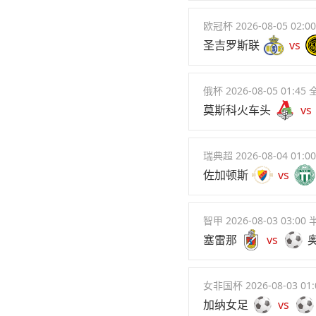
欧冠杯 2026-08-05 02:
圣吉罗斯联
vs
俄杯 2026-08-05 01:4
莫斯科火车头
vs
瑞典超 2026-08-04 01:
佐加顿斯
vs
智甲 2026-08-03 03:0
塞雷那
vs
女非国杯 2026-08-03 0
加纳女足
vs