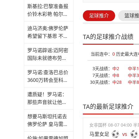
斯基拉:巴黎准备报
价铃木彩艳 帕尔马
足球推介
篮球
要价4000万
迪马济奥:佛罗伦萨
希望留下基恩 不会
TA的足球推介战绩
轻易放人
罗马诺辟谣:迈阿密
当前连中：
0
历史最大连
国际未就德布劳内
进行谈判
3天战绩：
中2
中半1
罗马诺:查洛巴总价
7天战绩：
中8
中半3
3600万转会至科莫
30天战绩：
中28
中半8
交易已敲定
遭质疑！罗马诺：
那些声音就让他们
TA的最新足球推介
去说吧
想要马斯坦托诺去
佛罗伦萨 皇马需承
女非国杯 08-07 04:00 
担一部分薪资
马里女足
vs
伦施:如果雷德加盟