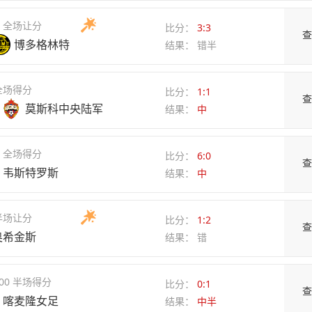
00 全场让分
比分：
3:3
查
博多格林特
结果：
错半
5 全场得分
比分：
1:1
查
莫斯科中央陆军
结果：
中
00 全场得分
比分：
6:0
查
韦斯特罗斯
结果：
中
0 半场让分
比分：
1:2
查
奥希金斯
结果：
错
1:00 半场得分
比分：
0:1
查
喀麦隆女足
结果：
中半