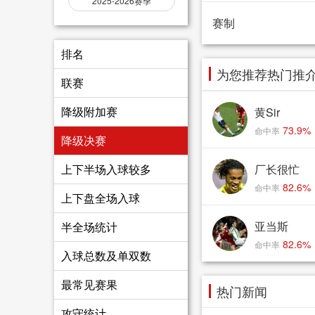
2025-2026赛季
赛制
排名
为您推荐热门推
联赛
降级附加赛
黄Sir
73.9%
命中率
降级决赛
上下半场入球较多
厂长很忙
82.6%
命中率
上下盘全场入球
亚当斯
半全场统计
82.6%
命中率
入球总数及单双数
最常见赛果
热门新闻
攻守统计