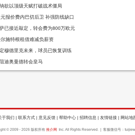
纳欲以顶级天赋打破战术僵局
欧元报价费内巴切后卫 补强防线缺口
萨已接近敲定，转会费为800万欧元
特尔施特根租借难减负薪资
定穆德里克未来，球员已恢复训练
阻迪奥曼德转会皇马
关于我们
|
联系方式
|
意见反馈
|
帮助中心
|
招聘信息
|
友情链接
|
网站地
ight © 2009 - 2026 版权所有
推介网
Inc. All Rights Reserved. | 客服微信号：tuiji