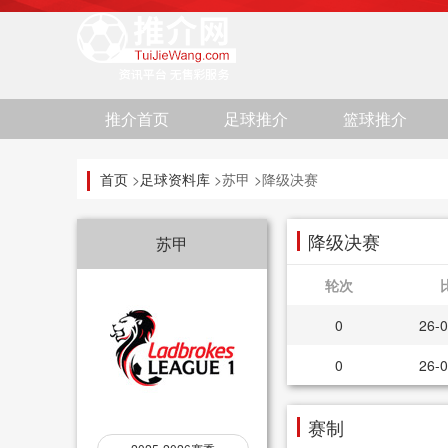
推介首页
足球推介
篮球推介
首页
>
足球资料库
>苏甲 >降级决赛
降级决赛
苏甲
轮次
0
26-0
0
26-0
赛制