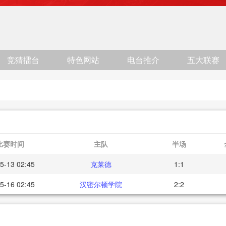
竞猜擂台
特色网站
电台推介
五大联赛
比赛时间
主队
半场
5-13 02:45
克莱德
1:1
5-16 02:45
汉密尔顿学院
2:2