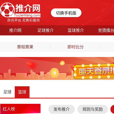
切换手机版
推介网
足球推介
篮球推介
竞猜擂
赛程赛果
即时比分
足球
篮球
红人榜
发布推介
规则与奖励