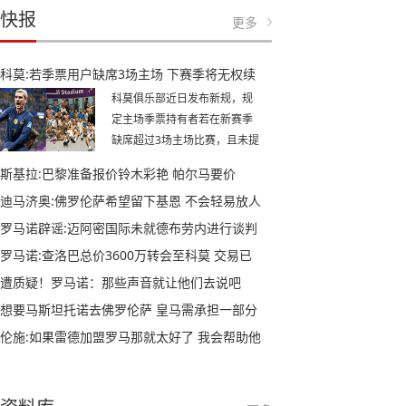
快报
更多
科莫:若季票用户缺席3场主场 下赛季将无权续
科莫俱乐部近日发布新规，规
订
定主场季票持有者若在新赛季
缺席超过3场主场比赛，且未提
前通知俱乐部并说明正
斯基拉:巴黎准备报价铃木彩艳 帕尔马要价
4000万
迪马济奥:佛罗伦萨希望留下基恩 不会轻易放人
罗马诺辟谣:迈阿密国际未就德布劳内进行谈判
罗马诺:查洛巴总价3600万转会至科莫 交易已
敲定
遭质疑！罗马诺：那些声音就让他们去说吧
想要马斯坦托诺去佛罗伦萨 皇马需承担一部分
薪资
伦施:如果雷德加盟罗马那就太好了 我会帮助他
的