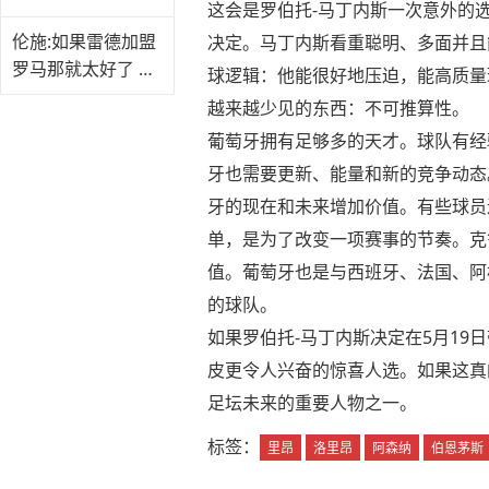
这会是罗伯托-马丁内斯一次意外的
担一部分薪资
伦施:如果雷德加盟
决定。马丁内斯看重聪明、多面并且
罗马那就太好了 我
球逻辑：他能很好地压迫，能高质量
会帮助他的
越来越少见的东西：不可推算性。
葡萄牙拥有足够多的天才。球队有经
牙也需要更新、能量和新的竞争动态
牙的现在和未来增加价值。有些球员
单，是为了改变一项赛事的节奏。克
值。葡萄牙也是与西班牙、法国、阿
的球队。
如果罗伯托-马丁内斯决定在5月1
皮更令人兴奋的惊喜人选。如果这真
足坛未来的重要人物之一。
标签：
里昂
洛里昂
阿森纳
伯恩茅斯