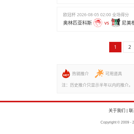
欧冠杯 2026-08-05 02:00 全场得分
奥林匹亚科斯
vs
尼美
1
2
热销推介
可用道具
注：历史推介只显示半年以内的推介。
关于我们
|
联
Copyright © 2009