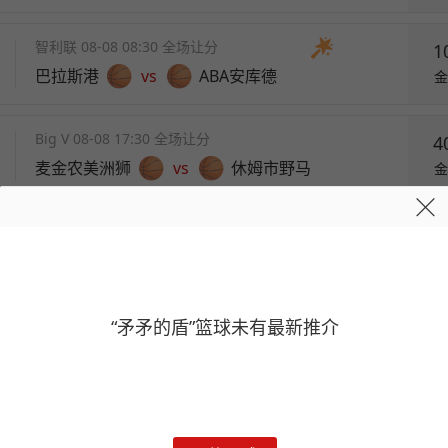
智利联 08-08 08:30 全场让分
1
巴拉斯港
vs
ABA安库德
金
Big V 08-08 17:30 全场让分
4
麦金农美洲狮
vs
休姆市野马
金
30 全场让分
比分：
76:87
查
“矛矛的盾”篮球未有最新推介
ABA安库德
结果：
中
00 全场得分
比分：
80:61
查
莱克赛德
结果：
错