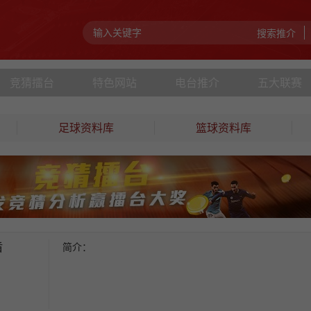
竞猜擂台
特色网站
电台推介
五大联赛
足球资料库
篮球资料库
盾
简介：