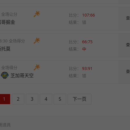
00 全场让分
比分：
107:66
查
塔哥掘金
结果：
错
 08:30 全场得分
比分：
66:75
查
斯托莫
结果：
中
:00 全场得分
比分：
93:91
查
芝加哥天空
结果：
错
1
2
3
4
5
下一页
用道具