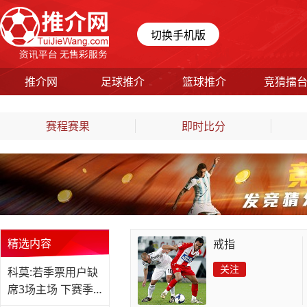
切换手机版
推介网
足球推介
篮球推介
竞猜擂
赛程赛果
即时比分
精选内容
戒指
关注
科莫:若季票用户缺
席3场主场 下赛季
将无权续订