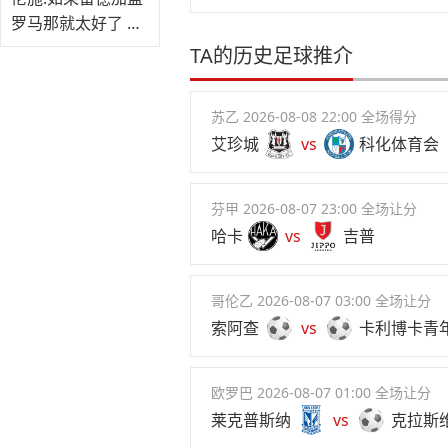
罗马那就太好了 我
会帮助他的
TA的历史足球推介
苏乙 2026-08-08 22:00 全场得分
艾珍城
vs
科化体育会
芬甲 2026-08-07 23:00 全场让分
哈卡
vs
吉普
哥伦乙 2026-08-07 03:00 全场让分
索阿查
vs
卡利博卡青
欧罗巴 2026-08-07 01:00 全场让分
莱克普斯纳
vs
克拉斯