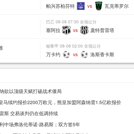
帕兴苏柏芬特
vs
瓦克蒂罗尔
巴乙 08-08 07:30 全场让分
塞阿拉
vs
庞特普雷塔
秘鲁甲 08-08 02:00 全场让分
维
万卡约
vs
洛斯香卡斯
纳欲以顶级天赋打破战术僵局
皇马续约报价2200万欧元，熊皇加盟阿森纳需1.5亿欧报价
雷斯 交易谈判仍在低调持续
利中场弗洛伦蒂诺-路易斯；双方签5年