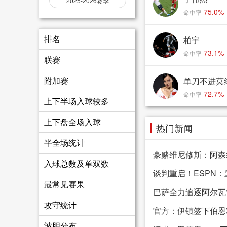
2025-2026赛季
75.0%
命中率
排名
柏宇
73.1%
命中率
联赛
附加赛
单刀不进莫
72.7%
命中率
上下半场入球较多
上下盘全场入球
热门新闻
半全场统计
豪赌维尼修斯：阿森
入球总数及单双数
谈判重启！ESPN：
最常见赛果
巴萨全力追逐阿尔瓦
攻守统计
官方：伊镇签下伯恩
波胆分布