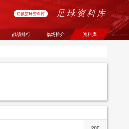
足球资料库
切换篮球资料库
战绩排行
临场推介
资料库
200