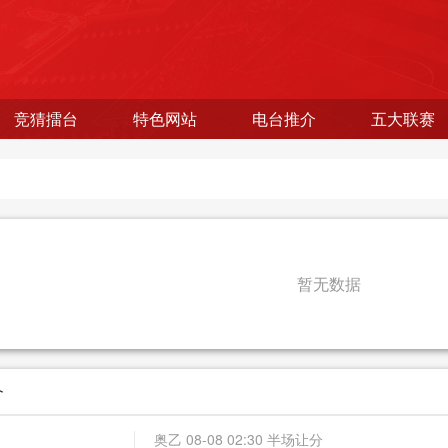
竞猜擂台
特色网站
电台推介
五大联赛
暂无数据
介
奥乙 08-08 02:30 半场让分