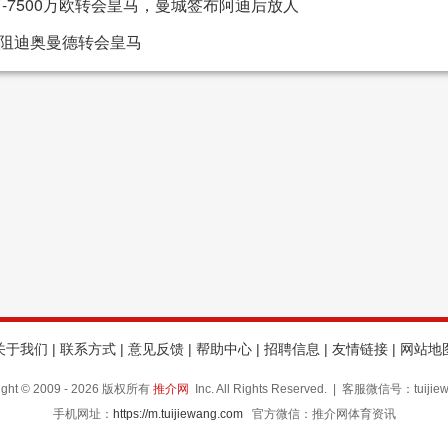
万-7500万欧转会皇马，曼城签布阿迪后放人
阻迪奥曼德转会皇马
关于我们
|
联系方式
|
意见反馈
|
帮助中心
|
招聘信息
|
友情链接
|
网站地
ight © 2009 - 2026 版权所有
推介网
Inc. All Rights Reserved. | 客服微信号：tuiji
手机网址：
https://m.tuijiewang.com
官方微信：推介网体育资讯