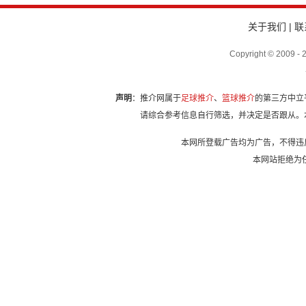
关于我们
|
联
Copyright © 2009
声明
：推介网属于
足球推介
、
篮球推介
的第三方中立
请综合参考信息自行筛选，并决定是否跟从。
本网所登载广告均为广告，不得违
本网站拒绝为