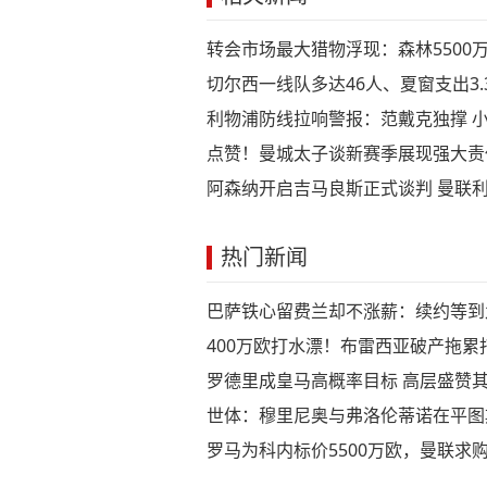
转会市场最大猎物浮现：森林550
尼修斯续约
切尔西一线队多达46人、夏窗支出3
利物浦防线拉响警报：范戴克独撑 小
点赞！曼城太子谈新赛季展现强大责
阿森纳开启吉马良斯正式谈判 曼联
热门新闻
巴萨铁心留费兰却不涨薪：续约等到
400万欧打水漂！布雷西亚破产拖
罗德里成皇马高概率目标 高层盛赞
世体：穆里尼奥与弗洛伦蒂诺在平图
罗马为科内标价5500万欧，曼联求