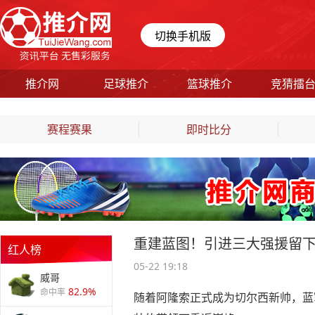
切换手机版
推介网
足球推介
篮球推介
竞猜擂
赛程赛果
即时比分
重建蓝图！引进三大强援留
红人榜
05-22 19:18
威哥
82.9%
命中率
随着阿隆索正式成为切尔西新帅，蓝