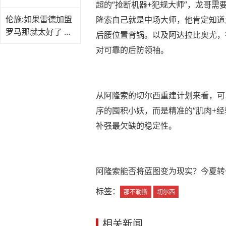
超的“抢断机器+犯规大师”，龙哥
担一部分薪资
伦施:如果雷德加盟
隆索自己就是中场大师，他肯定知道
罗马那就太好了 我
后腰位置背锅。以及阿达拉比奥尤，
会帮助他的
对可靠的后防领袖。
从阿隆索的切尔西重建计划来看，可
序的囤积小妖，而是精准的“肌肉+
补强最欠缺的稳定性。
阿隆索能否将蓝图变为现实？今夏转
标签：
那不勒斯
切尔西
相关新闻