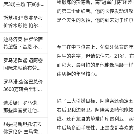
租锻炼的彭德斯，离“冠军门将”还
席3场主场 下赛季
的第二个组织者。他的长传发动进攻
将无权续订
斯基拉:巴黎准备报
是个天生的领袖，他的到来对于切尔
价铃木彩艳 帕尔马
要价4000万
迪马济奥:佛罗伦萨
希望留下基恩 不会
至于在中卫位置上，葡萄牙体育的年
轻易放人
陌生的名字，但请记住它。21岁，右
罗马诺辟谣:迈阿密
面积大，最可怕的是他能像后腰一样
国际未就德布劳内
由切换的年轻核心。
进行谈判
罗马诺:查洛巴总价
3600万转会至科莫
交易已敲定
除了三大引援目标，阿隆索还确定五
遭质疑！罗马诺：
右后卫和边翼卫。阿隆索会赌他能恢
那些声音就让他们
去说吧
线。还有龙哥的挚爱库库雷利亚，从
想要马斯坦托诺去
中后场多面手属性，正是龙哥喜欢的
佛罗伦萨 皇马需承