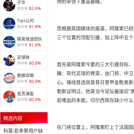
帅的带领下重返巅峰。
子华
82.6%
命中率
Tips公司
81.8%
命中率
而根据英国媒体的报道，阿隆索已经
三个位置的顶配引援，加上阵中五个
精英球迷团队
81.6%
命中率
足球妹
80.8%
命中率
首先是阿隆索今夏的三大引援目标，
确：现代足球的脊梁，由门将、中卫
数据攻略
80.0%
命中率
心。锋线首选就是昔日意甲金靴奥斯
勒斯证明过，他是当今足坛最接近“
恶贯满盈
80.0%
前嗜血的本能。切尔西现在缺少什么？
命中率
精选内容
在门将位置上，阿隆索盯上了法国国
科莫:若季票用户缺