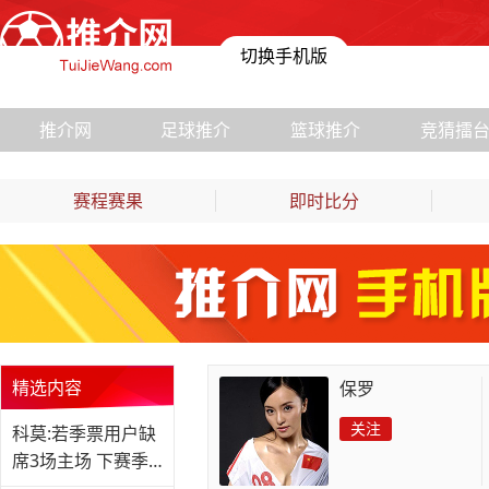
切换手机版
推介网
足球推介
篮球推介
竞猜擂
赛程赛果
即时比分
精选内容
保罗
关注
科莫:若季票用户缺
席3场主场 下赛季
将无权续订