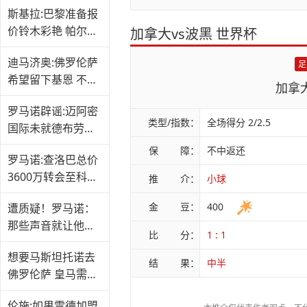
斯基拉:巴黎准备报
价铃木彩艳 帕尔马
加拿大vs波黑 世界杯
要价4000万
迪马济奥:佛罗伦萨
足
希望留下基恩 不会
加拿
轻易放人
罗马诺辟谣:迈阿密
类型/指数：
全场得分 2/2.5
国际未就德布劳内
进行谈判
保 障：
不中返还
罗马诺:查洛巴总价
3600万转会至科莫
推 介：
小球
交易已敲定
金 豆：
400
遭质疑！罗马诺：
那些声音就让他们
比 分：
1 : 1
去说吧
想要马斯坦托诺去
结 果：
中半
佛罗伦萨 皇马需承
担一部分薪资
伦施:如果雷德加盟