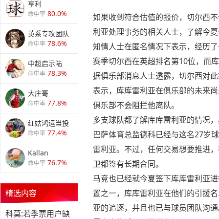
亨利
80.0%
命中率
如果收到符合估值的报价，切尔西不
利亚处理事务的相关人士，了解今夏
英系专攻团队
78.6%
命中率
知情人士在匿名情况下表示，经历了
赛季切尔西在英超排名第10位，而
中超启示陆
78.3%
命中率
据俱乐部消息人士透露，切尔西对此
表示，库库雷利亚在俱乐部的未来尚
大庄哥
77.8%
命中率
俱乐部不会阻拦他离队。
多支球队都了解库库雷利亚的情况，
红姑鸿运当投
77.4%
命中率
巴萨体育总监德科已经与这名27岁
雷利亚。不过，任何交易想要推进，
Kallan
76.7%
卫都签有长期合同。
命中率
马竞也已经就今夏签下库库雷利亚进
精选内容
置之一，库库雷利亚在他们的引援名
亚的追逐，并且也已与球员团队沟通
科莫:若季票用户缺