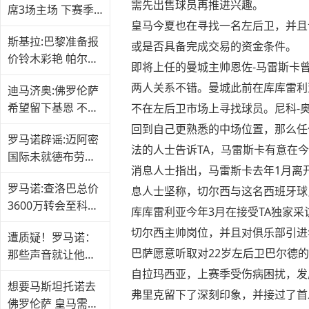
需先出售球员再推进兴趣。
席3场主场 下赛季
皇马今夏也在寻找一名左后卫，并且
将无权续订
斯基拉:巴黎准备报
或是否具备完成交易的资金条件。
价铃木彩艳 帕尔马
即将上任的曼城主帅恩佐-马雷斯卡
要价4000万
两人关系不错。曼城此前在库库雷利
迪马济奥:佛罗伦萨
希望留下基恩 不会
不在左后卫市场上寻找球员。尼科-
轻易放人
回到自己更熟悉的中场位置，那么任
罗马诺辟谣:迈阿密
法的人士告诉TA，马雷斯卡有意在
国际未就德布劳内
消息人士指出，马雷斯卡去年1月离
进行谈判
罗马诺:查洛巴总价
息人士坚称，切尔西与这名西班牙球
3600万转会至科莫
库库雷利亚今年3月在接受TA独家
交易已敲定
切尔西主帅岗位，并且对俱乐部引进
遭质疑！罗马诺：
巴萨愿意听取对22岁左后卫巴尔德
那些声音就让他们
去说吧
自拉玛西亚，上赛季受伤病困扰，发
想要马斯坦托诺去
弗里克留下了深刻印象，并接过了首
佛罗伦萨 皇马需承