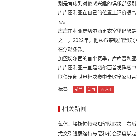
别是考虑到对他感兴趣的俱乐部级别
库库雷利亚在自己的位置上评价很高
费。
库库雷利亚是切尔西更衣室里经验最
之一。2022年，他从布莱顿加盟切尔
在浮动条款。
加盟切尔西的首个赛季，库库雷利亚
库库雷利亚一直是切尔西首发阵容中
联俱乐部世界杯决赛中击败皇家贝蒂
标签：
荷兰
法国
西班牙
相关新闻
每体：埃斯帕特深知留队取决于右后
尤文引进瑟洛特与尼科转会深度绑定