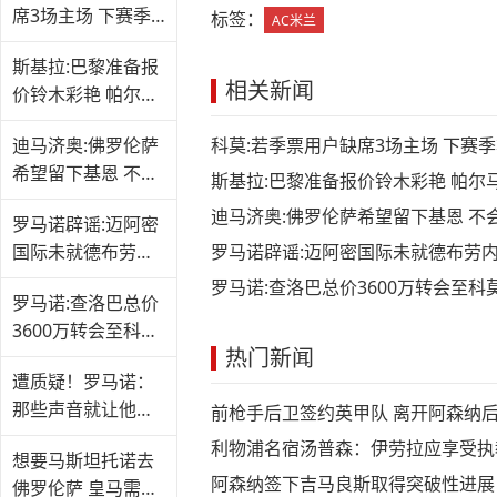
席3场主场 下赛季
标签：
AC米兰
将无权续订
斯基拉:巴黎准备报
相关新闻
价铃木彩艳 帕尔马
要价4000万
迪马济奥:佛罗伦萨
科莫:若季票用户缺席3场主场 下赛
希望留下基恩 不会
斯基拉:巴黎准备报价铃木彩艳 帕尔马
轻易放人
迪马济奥:佛罗伦萨希望留下基恩 不
罗马诺辟谣:迈阿密
国际未就德布劳内
罗马诺辟谣:迈阿密国际未就德布劳
进行谈判
罗马诺:查洛巴总价3600万转会至科
罗马诺:查洛巴总价
3600万转会至科莫
热门新闻
交易已敲定
遭质疑！罗马诺：
那些声音就让他们
前枪手后卫签约英甲队 离开阿森纳
去说吧
利物浦名宿汤普森：伊劳拉应享受执
想要马斯坦托诺去
阿森纳签下吉马良斯取得突破性进展，
佛罗伦萨 皇马需承