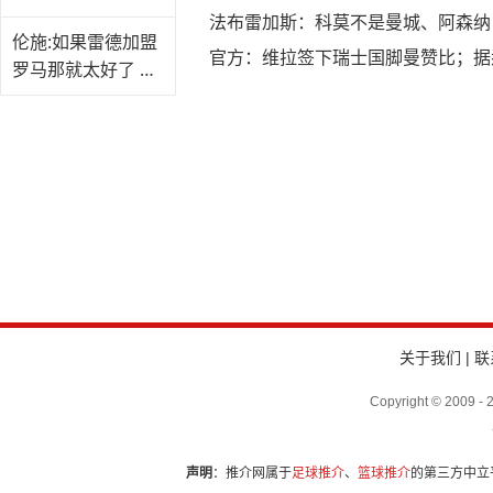
担一部分薪资
法布雷加斯：科莫不是曼城、阿森纳
伦施:如果雷德加盟
官方：维拉签下瑞士国脚曼赞比；据悉
罗马那就太好了 我
会帮助他的
关于我们
|
联
Copyright © 2009
声明
：推介网属于
足球推介
、
篮球推介
的第三方中立