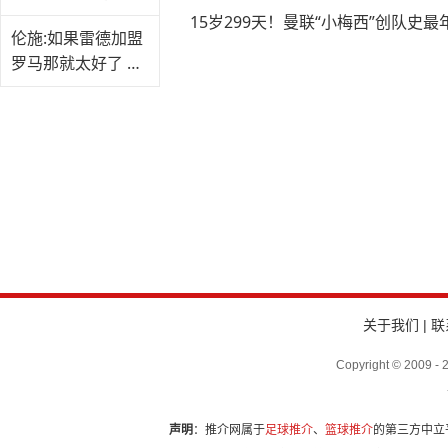
担一部分薪资
15岁299天！曼联“小梅西”创队史
伦施:如果雷德加盟
罗马那就太好了 我
会帮助他的
关于我们
|
联
Copyright © 2009
声明
：推介网属于
足球推介
、
篮球推介
的第三方中立