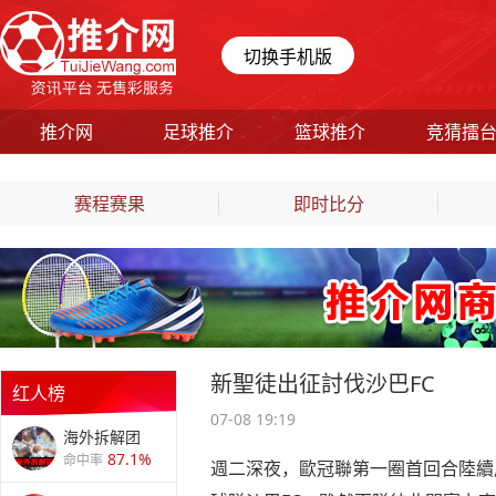
切换手机版
推介网
足球推介
篮球推介
竞猜擂
赛程赛果
即时比分
新聖徒出征討伐沙巴FC
红人榜
07-08 19:19
海外拆解团
87.1%
命中率
週二深夜，歐冠聯第一圈首回合陸續